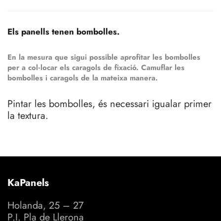
Els panells tenen bombolles.
En la mesura que sigui possible aprofitar les bombolles
per a col·locar els caragols de fixació. Camuflar les
bombolles i caragols de la mateixa manera.
Pintar les bombolles, és necessari igualar primer
la textura.
KaPanels
Holanda, 25 – 27
P.I. Pla de Llerona