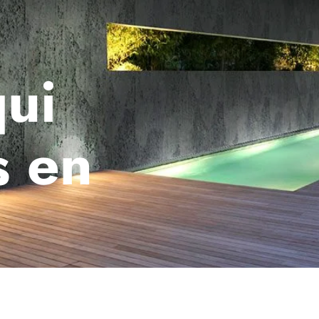
ui
s en