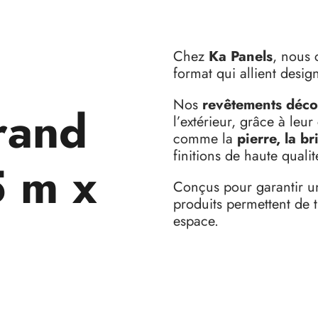
Chez
Ka Panels
, nous 
format qui allient desig
Nos
revêtements décor
rand
l’extérieur, grâce à leur
comme la
pierre, la b
finitions de haute qualit
5 m x
Conçus pour garantir une
produits permettent de 
espace.