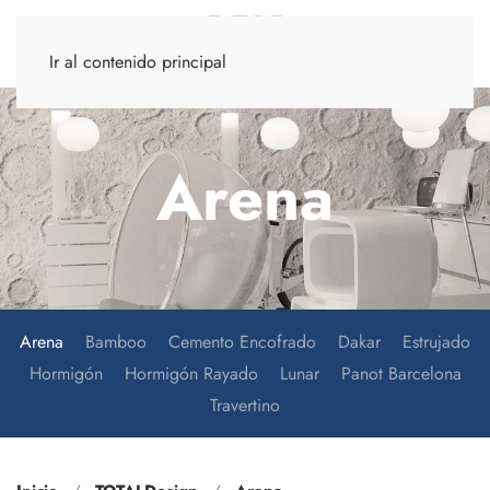
Ir al contenido principal
Arena
Arena
Bamboo
Cemento Encofrado
Dakar
Estrujado
Hormigón
Hormigón Rayado
Lunar
Panot Barcelona
Travertino