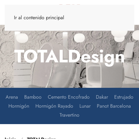
Ir al contenido principal
TOTALDesign
Arena
Bamboo
Cemento Encofrado
Dakar
Estrujado
Hormigón
Hormigón Rayado
Lunar
Panot Barcelona
Travertino