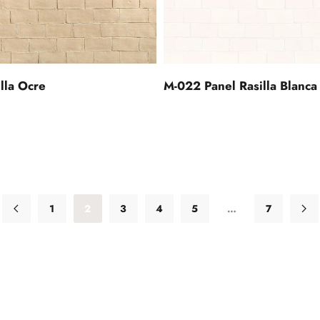
lla Ocre
M-022 Panel Rasilla Blanca
1
2
3
4
5
…
7