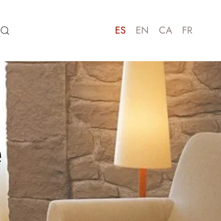
ES
EN
CA
FR
e