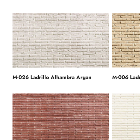
M-026 Ladrillo Alhambra Argan
M-006 Ladr