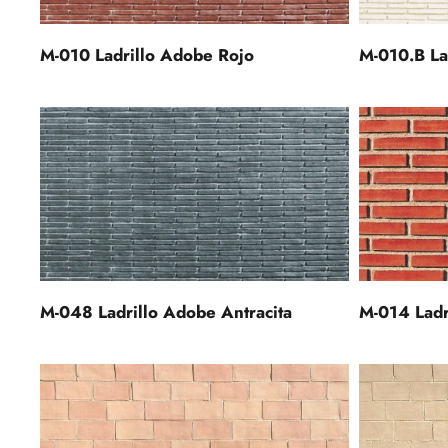
M-010 Ladrillo Adobe Rojo
M-010.B La
M-048 Ladrillo Adobe Antracita
M-014 Ladr