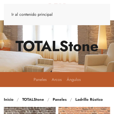
Ir al contenido principal
TOTALStone
Paneles
Arcos
Ángulos
Inicio
TOTALStone
Paneles
Ladrillo Rústico