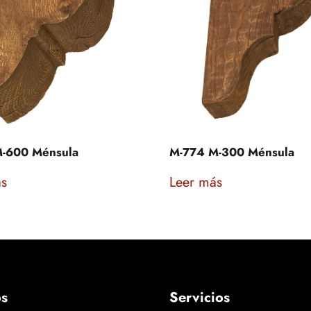
-600 Ménsula
M-774 M-300 Ménsula
ás
Leer más
os
Servicios