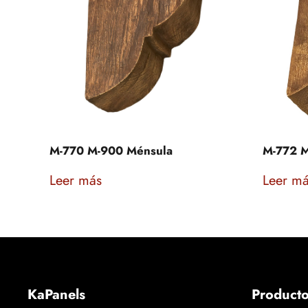
M-770 M-900 Ménsula
M-772 M
Leer más
Leer m
KaPanels
Product