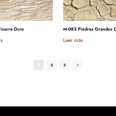
izarra Ocre
M-082 Piedras Grandes 
ás
Leer más
1
2
3