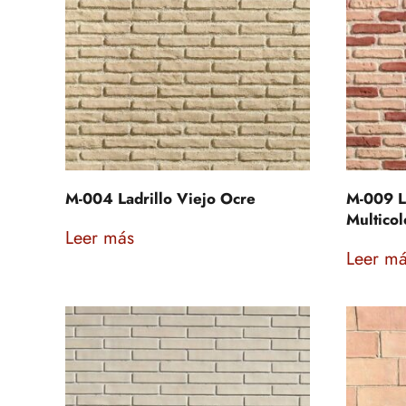
M-004 Ladrillo Viejo Ocre
M-009 L
Multicol
Leer más
Leer m