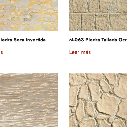
iedra Seca Invertida
M-063 Piedra Tallada Oc
ás
Leer más