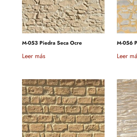
M-053 Piedra Seca Ocre
M-056 P
Leer más
Leer m