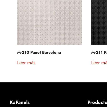
M-210 Panot Barcelona
M-211 P
Leer más
Leer m
KaPanels
Product