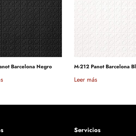
anot Barcelona Negro
M-212 Panot Barcelona B
ás
Leer más
os
Servicios