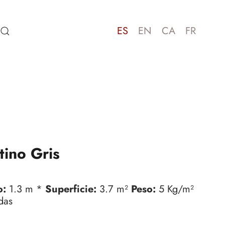
ES
EN
CA
FR
tino Gris
o:
1.3 m *
Superficie:
3.7 m²
Peso:
5 Kg/m²
das