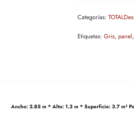
Categorías:
TOTALDes
Etiquetas:
Gris
,
panel
Ancho:
2.85 m *
Alto:
1.3 m *
Superficie:
3.7 m²
P