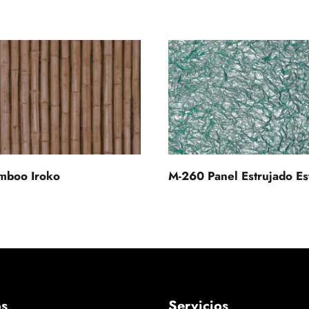
M-260 Panel Estrujado Es
mboo Iroko
os
Servicios