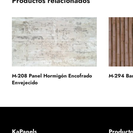
Productos relacionados
M-208 Panel Hormigón Encofrado
M-294 Ba
Envejecido
KaPanels
Product