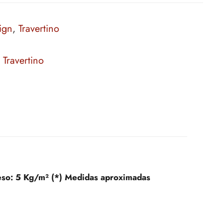
ign
,
Travertino
,
Travertino
eso:
5 Kg/m² (*) Medidas aproximadas