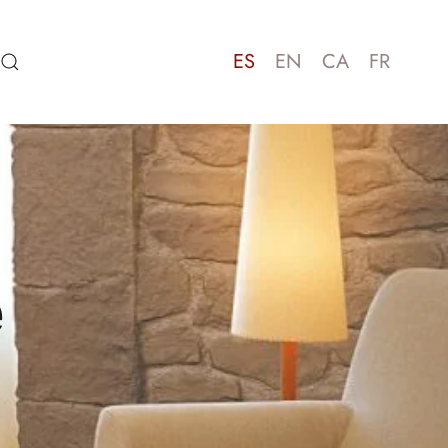
ES
EN
CA
FR
e