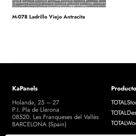
M-078 Ladrillo Viejo Antracita
KaPanels
Product
Holanda, 25 – 27
TOTALSto
P.I. Pla de Llerona
TOTALDes
08520. Les Franqueses del Vallès
TOTALWo
BARCELONA (Spain)