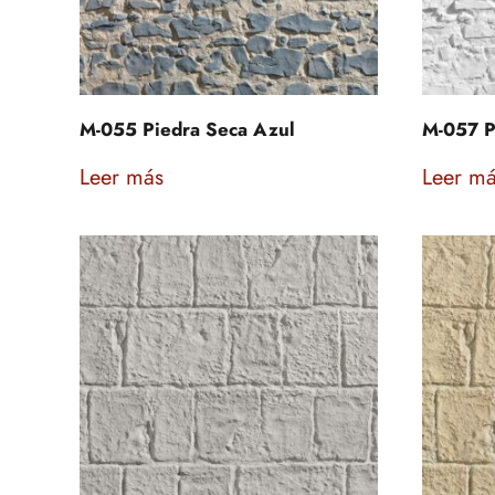
M-055 Piedra Seca Azul
M-057 P
Leer más
Leer m