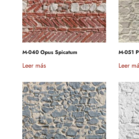
M-040 Opus Spicatum
M-051 P
Leer más
Leer m