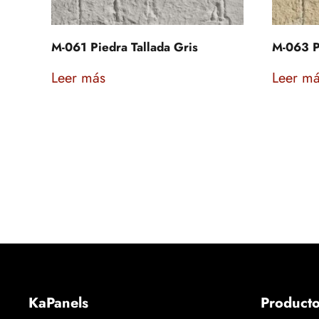
M-061 Piedra Tallada Gris
M-063 P
Leer más
Leer m
KaPanels
Product