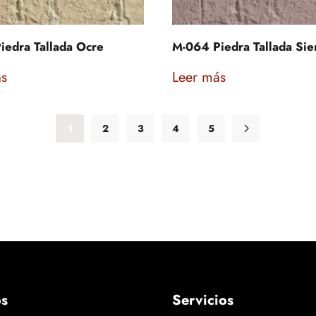
iedra Tallada Ocre
M-064 Piedra Tallada Sie
ás
Leer más
1
2
3
4
5
os
Servicios