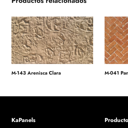
Productos relacionados
M-143 Arenisca Clara
M-041 Pan
KaPanels
Product