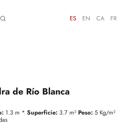
ES
EN
CA
FR
ra de Río Blanca
o:
1.3 m *
Superficie:
3.7 m²
Peso:
5 Kg/m²
das