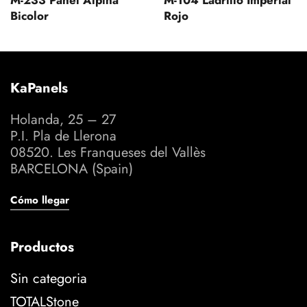
M-233 Panel Alpina
M-104 Ladrillo Imperial
Bicolor
Rojo
KaPanels
Holanda, 25 – 27
P.I. Pla de Llerona
08520. Les Franqueses del Vallès
BARCELONA (Spain)
Cómo llegar
Productos
Sin categoria
TOTALStone