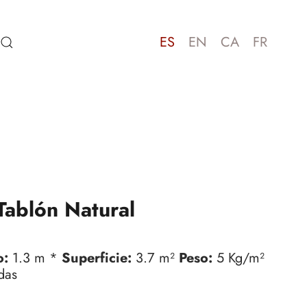
ES
EN
CA
FR
Tablón Natural
o:
1.3 m *
Superficie:
3.7 m²
Peso:
5 Kg/m²
das