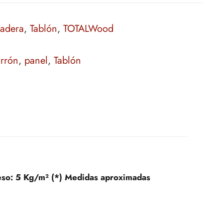
madera
,
Tablón
,
TOTALWood
rrón
,
panel
,
Tablón
eso:
5 Kg/m² (*) Medidas aproximadas