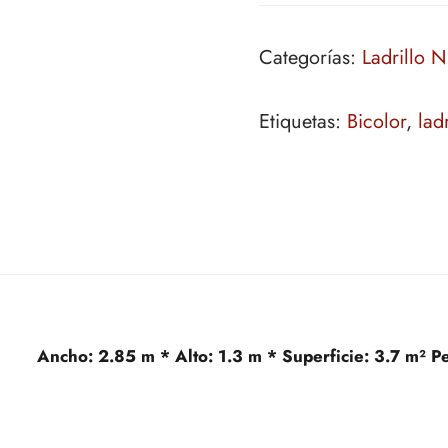
Categorías:
Ladrillo 
Etiquetas:
Bicolor
,
ladr
Ancho:
2.85 m *
Alto:
1.3 m *
Superficie:
3.7 m²
P