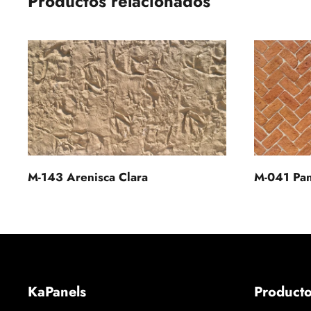
Productos relacionados
M-143 Arenisca Clara
M-041 Pan
KaPanels
Product