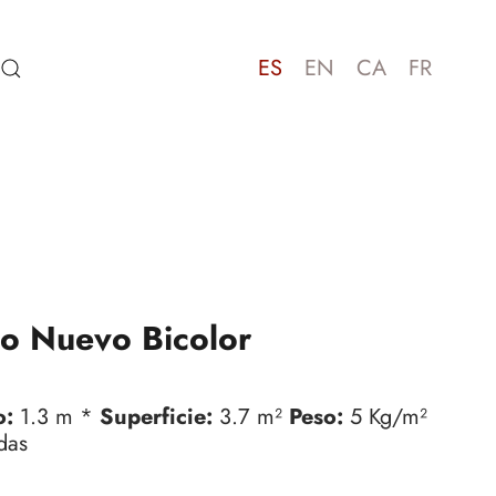
ES
EN
CA
FR
lo Nuevo Bicolor
o:
1.3 m *
Superficie:
3.7 m²
Peso:
5 Kg/m²
das