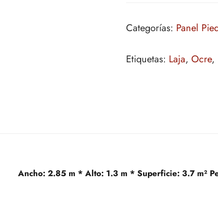
Categorías:
Panel Pied
Etiquetas:
Laja
,
Ocre
,
Ancho:
2.85 m *
Alto:
1.3 m *
Superficie:
3.7 m²
P