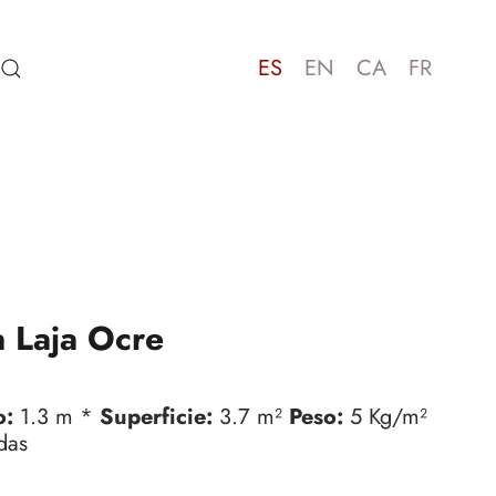
ES
EN
CA
FR
 Laja Ocre
o:
1.3 m *
Superficie:
3.7 m²
Peso:
5 Kg/m²
das