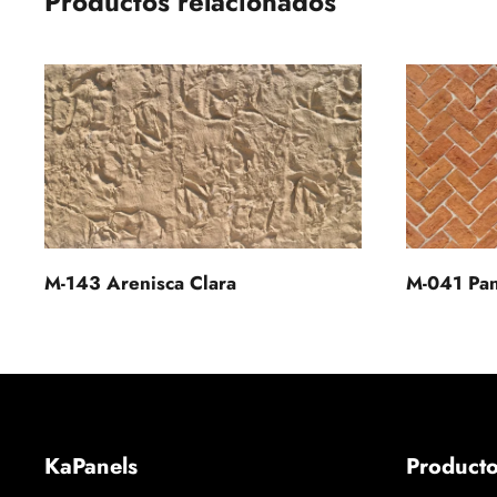
Productos relacionados
M-143 Arenisca Clara
M-041 Pan
KaPanels
Product