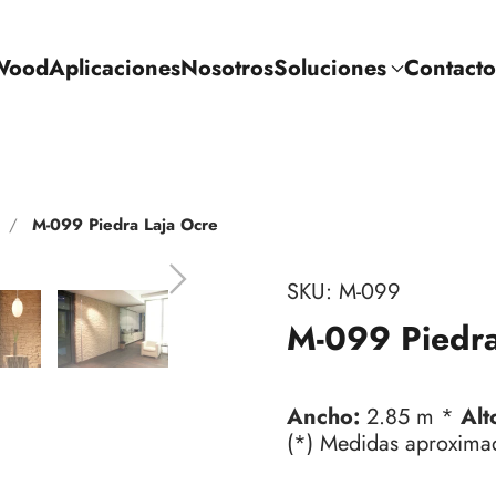
Wood
Aplicaciones
Nosotros
Soluciones
Contacto
M-099 Piedra Laja Ocre
SKU:
M-099
M-099 Piedra
Ancho:
2.85 m *
Alt
(*) Medidas aproxima